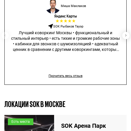
Миша Маклаков
★
★
★
★
★
SOK Рыбаков Тауэр
Лучший коворкинг Москвы • функциональный и
стильный интерьер • есть тихие и громкие рабочие зоны
• кабинки для звонков с шумоизоляцией • адекватный
ценник в сравнении с другими коворкингами, которые
не сильно дешевле, но существенно проигрывают в
качестве
Прочитать весь отзыв
ЛОКАЦИИ SOK В МОСКВЕ
Есть места
SOK Арена Парк