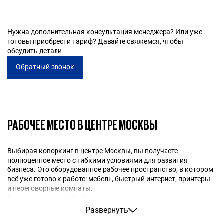
В цену включены рабочее место, интернет,
переговорные комнаты, кухня, принтер, зона отдыха и
доступ к мероприятиям. Цены коворкинга зависят от
Нужна дополнительная консультация менеджера? Или уже
формата аренды.
готовы приобрести тариф? Давайте свяжемся, чтобы
обсудить детали
Обратный звонок
РАБОЧЕЕ МЕСТО В ЦЕНТРЕ МОСКВЫ
Выбирая коворкинг в центре Москвы, вы получаете
полноценное место с гибкими условиями для развития
бизнеса. Это оборудованное рабочее пространство, в котором
всё уже готово к работе: мебель, быстрый интернет, принтеры
и переговорные комнаты.
Расположение в ЦАО обеспечивает шаговую доступность от
метро, престижный адрес и близкое расположение к деловой
Развернуть
инфраструктуре столицы. Особенно востребованы локации в