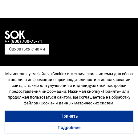
переулках недалеко от Садового кольца — здесь соединяются
уют, стильный интерьер и высокая деловая активность
+7 (800) 700-75-71
Связаться с нами
СОЦСЕТИ
Мы используем файлы «Cookie» и метрические системы для сбора
и анализа информации о производительности и использовании
Telegram
сайта, а также для улучшения и индивидуальной настройки
ВКонтакте
предоставления информации. Нажимая кнопку «Принять» или
YouTube
Дзен
продолжая пользоваться сайтом, вы соглашаетесь на обработку
Служба поддержки
файлов «Cookie» и данных метрических систем.
ПРОСТРАНСТВА
Принять
SOK Рыбаков Тауэр
Подробнее
SOK Земляной Вал
коворкинг
переговорные
офисы
ещё
SOK Сады Пекина