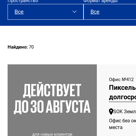
Пространство
Формат аренды
Все
Все
SOK Рыбаков
Все
Тауэр
офис на 1 день
Найдено:
70
SOK Сити
долгосрочная 
SOK Сады Пекина
1 неделя
Офис №412
SOK Земляной Вал
Пиксель
Склады
долгоср
SOK Арена Парк
Офисы для
SOK Земл
мероприятий
Офис без ок
места