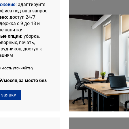
ожение
: адаптируйте
офиса под ваш запрос
ено:
доступ 24/7,
держка с 9 до 18 и
е напитки
ые опции:
уборка,
ворных, печать,
трудников, доступ к
кациям
имость уточняйте у
 ₽/месяц за место без
 заявку