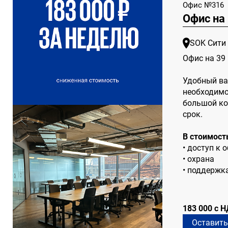
Офис №316
Офис на
SOK Сити
Офис на 39
Удобный ва
необходимо
большой ко
срок.
В стоимост
• доступ к 
• охрана
• поддержка
183 000 с 
Оставить