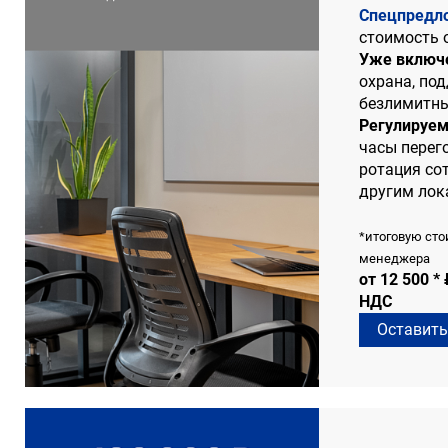
Спецпредл
стоимость 
Уже включ
охрана, под
безлимитны
Регулируем
часы перего
ротация со
другим ло
*итоговую сто
менеджера
от 12 500 *
НДС
Оставить