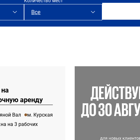
Количество мест
Все
аренда
 на
очную аренду
яной Вал
м. Курская
на на 3 рабочих