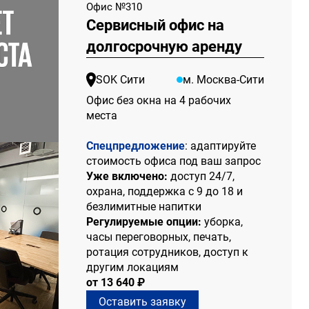
Офис №310
Сервисный офис на
долгосрочную аренду
SOK Сити
м. Москва-Сити
Офис без окна на 4 рабочих
места
Спецпредложение
: адаптируйте
стоимость офиса под ваш запрос
Уже включено:
доступ 24/7,
охрана, поддержка с 9 до 18 и
безлимитные напитки
Регулируемые опции:
уборка,
часы переговорных, печать,
ротация сотрудников, доступ к
другим локациям
от 13 640 ₽
Оставить заявку