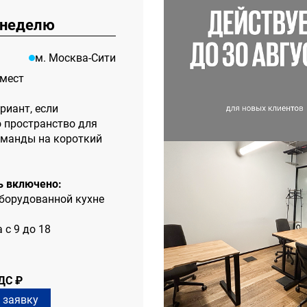
 неделю
м. Москва-Сити
 мест
риант, если
 пространство для
манды на короткий
ь включено:
оборудованной кухне
 с 9 до 18
НДС ₽
 заявку