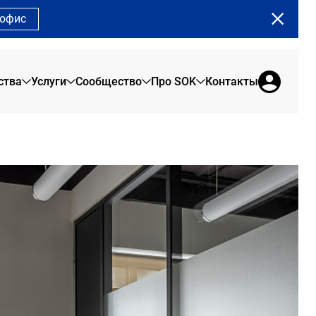
 офис
ства
Услуги
Сообщество
Про SOK
Контакты
Земляной Вал
О нас
Сервисные офисы
Сообщество SOK
Сады Пекина
Брендовая продукция
Офис на 1 день
Программа лояльности
Рыбаков Тауэр
Отзывы резидентов
Коворкинг
Сотрудникам
Сити
Новости SOK
Переговорные
Арена Парк
Журнал SOK
Конференц-зал
Мероприятия SOK
Акции в SOK