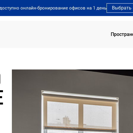
Выбрать
 доступно онлайн-бронирование офисов на 1 день
Простран
SOK 
О
SOK 
SOK 
SOK 
Е
SOK 