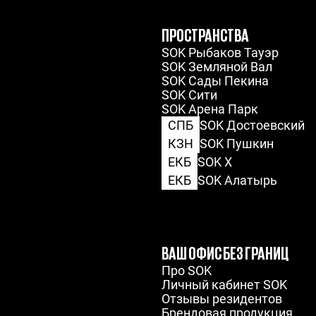
ПРОСТРАНСТВА
SOK Рыбаков Тауэр
SOK Земляной Вал
SOK Сады Пекина
SOK Сити
SOK Арена Парк
СПБ
SOK Достоевский
КЗН
SOK Пушкин
ЕКБ
SOK X
ЕКБ
SOK Алатырь
ВАШ ОФИС БЕЗ ГРАНИЦ
Про SOK
Личный кабинет SOK
Отзывы резидентов
Брендовая продукция