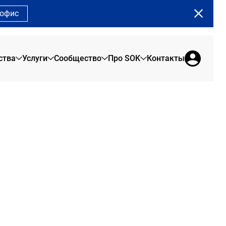
 офис
ства
Услуги
Сообщество
Про SOK
Контакты
Земляной Вал
О нас
Сервисные офисы
Сообщество SOK
Сады Пекина
Брендовая продукция
Офис на 1 день
Программа лояльности
Рыбаков Тауэр
Отзывы резидентов
Коворкинг
Сотрудникам
Сити
Новости SOK
Переговорные
Арена Парк
Журнал SOK
Конференц-зал
Мероприятия SOK
Акции в SOK