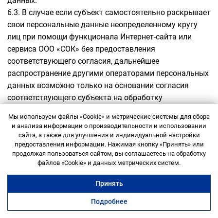
данных.
6.3. В случае если субъект самостоятельно раскрывает
свои персональные данные неопределенному кругу
лиц при помощи функционала Интернет-сайта или
сервиса ООО «СОК» без предоставления
соответствующего согласия, дальнейшее
распространение другими операторами персональных
данных возможно только на основании согласия
соответствующего субъекта на обработку
персональных данных, разрешенных для
Мы используем файлы «Cookie» и метрические системы для сбора
распространения.
и анализа информации о производительности и использовании
6.4. В согласии на обработку персональных данных,
сайта, а также для улучшения и индивидуальной настройки
предоставления информации. Нажимая кнопку «Принять» или
разрешенных субъектом персональных данных для
продолжая пользоваться сайтом, вы соглашаетесь на обработку
распространения, субъект персональных данных
Служба поддержки
файлов «Cookie» и данных метрических систем.
вправе установить запреты на передачу (кроме
предоставления доступа) этих персональных данных
Принять
оператором неограниченному кругу лиц, а также
Подробнее
запреты на обработку или условия обработки (кроме
коворкинг
переговорные
офисы
ещё