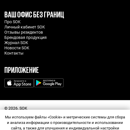
ВАШ ОФИС БЕЗ ГРАНИЦ
Про SOK
Личный кабинет SOK
Отзывы резидентов
Брендовая продукция
Журнал SOK
Новости SOK
Контакты
ПРИЛОЖЕНИЕ
©️ 2026, SOK
Договор оферта
Мы используем файлы «Cookie» и метрические системы для сбора
Политика обработки персональных данных
Прайс-лист
и анализа информации о производительности и использовании
Правила посещения
сайта, а также для улучшения и индивидуальной настройки