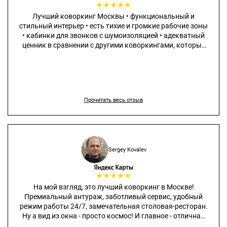
★
★
★
★
★
Лучший коворкинг Москвы • функциональный и
стильный интерьер • есть тихие и громкие рабочие зоны
• кабинки для звонков с шумоизоляцией • адекватный
ценник в сравнении с другими коворкингами, которые
не сильно дешевле, но существенно проигрывают в
качестве
Прочитать весь отзыв
Sergey Kovalev
★
★
★
★
★
На мой взгляд, это лучший коворкинг в Москве!
Премиальный антураж, заботливый сервис, удобный
режим работы 24/7, замечательная столовая-ресторан.
Ну а вид из окна - просто космос! И главное - отличная
площадка для роста своего бизнеса! Просто круто, что