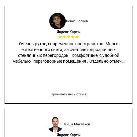
Денис Волков
★
★
★
★
★
Очень крутое, современное пространство. Много
естественного света, за счёт светопрозрачных
стеклянных перегородок . Комфортные, с удобной
мебелью , переговорные помещения . Отдельно отмечу,
входные, противопожарные светопрозрачные входные
группы, на втором и третьем этаже. Все конструкции, и
фурнитура на всех дверях в белом цвете. Очень крутое
решение!
Прочитать весь отзыв
Миша Маклаков