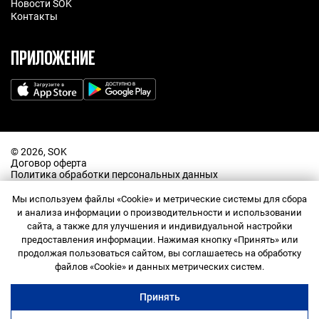
Новости SOK
Контакты
ПРИЛОЖЕНИЕ
©️ 2026, SOK
Договор оферта
Политика обработки персональных данных
Прайс-лист
Правила посещения
Мы используем файлы «Cookie» и метрические системы для сбора
Правила использования промокодов
и анализа информации о производительности и использовании
Согласие на обработку персональных данных
сайта, а также для улучшения и индивидуальной настройки
Договор оферта Сообщества
предоставления информации. Нажимая кнопку «Принять» или
Правила Сообщества
продолжая пользоваться сайтом, вы соглашаетесь на обработку
Служба поддержки
файлов «Cookie» и данных метрических систем.
Общество с ограниченной ответственностью «СОК ГРУП»
(ООО «СОК»)
Принять
ИНН 9709011739