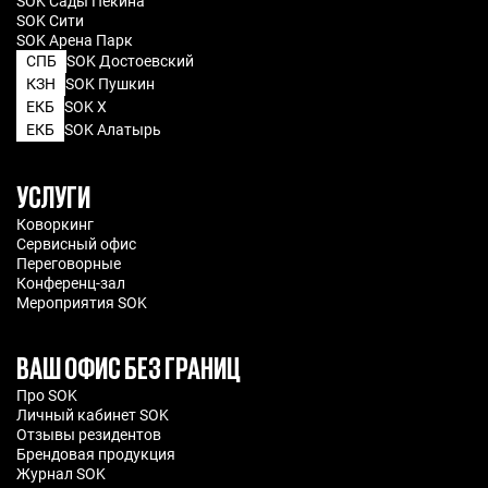
SOK Сады Пекина
SOK Сити
SOK Арена Парк
СПБ
SOK Достоевский
КЗН
SOK Пушкин
ЕКБ
SOK X
ЕКБ
SOK Алатырь
УСЛУГИ
Коворкинг
Сервисный офис
Переговорные
Конференц-зал
Мероприятия SOK
ВАШ ОФИС БЕЗ ГРАНИЦ
Про SOK
Личный кабинет SOK
Отзывы резидентов
Брендовая продукция
Журнал SOK