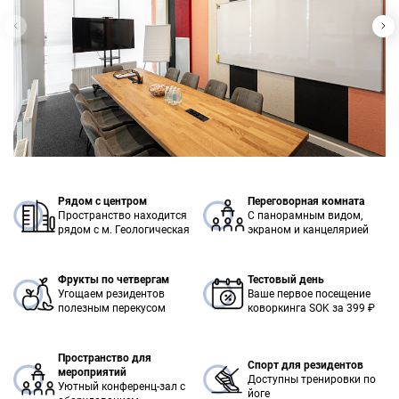
Рядом с центром
Переговорная комната
Пространство находится
С панорамным видом,
рядом с м. Геологическая
экраном и канцелярией
Фрукты по четвергам
Тестовый день
Угощаем резидентов
Ваше первое посещение
полезным перекусом
коворкинга SOK за 399 ₽
Пространство для
Спорт для резидентов
мероприятий
Доступны тренировки по
Уютный конференц-зал с
йоге