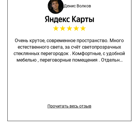
Денис Волков
★
★
★
★
★
Очень крутое, современное пространство. Много
естественного света, за счёт светопрозрачных
стеклянных перегородок . Комфортные, с удобной
мебелью , переговорные помещения . Отдельно
отмечу, входные, противопожарные
светопрозрачные входные группы, на втором и
третьем этаже. Все конструкции, и фурнитура на
всех дверях в белом цвете. Очень крутое
решение!
Прочитать весь отзыв