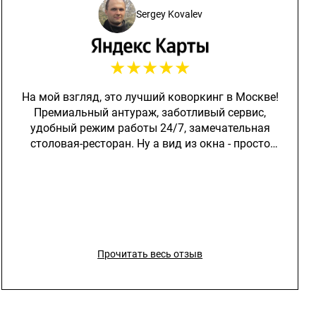
Sergey Kovalev
★
★
★
★
★
На мой взгляд, это лучший коворкинг в Москве!
Премиальный антураж, заботливый сервис,
удобный режим работы 24/7, замечательная
столовая-ресторан. Ну а вид из окна - просто
космос! И главное - отличная площадка для
роста своего бизнеса! Просто круто, что есть
возможность здесь работать!
Прочитать весь отзыв