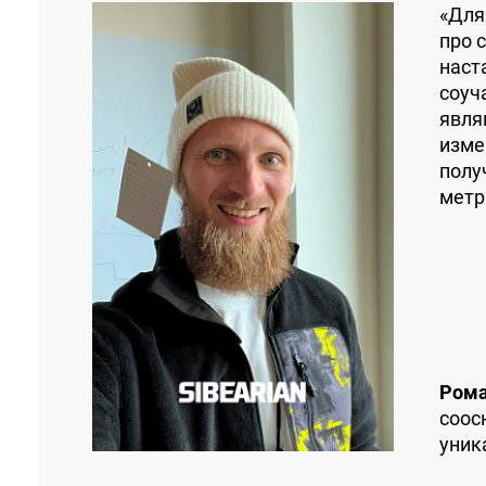
«Для
про 
наст
соуч
явля
изме
полу
метр
Рома
cоос
уник