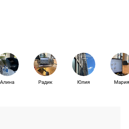
Алина
Радик
Юлия
Мари