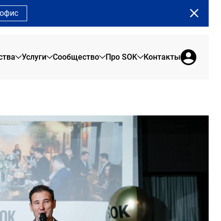
 офис
ства
Услуги
Сообщество
Про SOK
Контакты
X
О нас
Сервисные офисы
Сообщество SOK
Алатырь
Брендовая продукция
Офис на 1 день
Программа лояльности
Отзывы резидентов
Коворкинг
Сотрудникам
Новости SOK
Переговорные
Журнал SOK
Конференц-зал
Мероприятия SOK
Акции в SOK