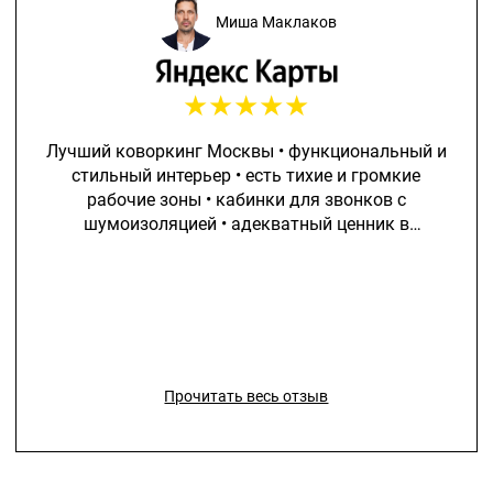
Миша Маклаков
★
★
★
★
★
Лучший коворкинг Москвы • функциональный и
стильный интерьер • есть тихие и громкие
рабочие зоны • кабинки для звонков с
шумоизоляцией • адекватный ценник в
сравнении с другими коворкингами, которые не
сильно дешевле, но существенно проигрывают в
качестве
Прочитать весь отзыв