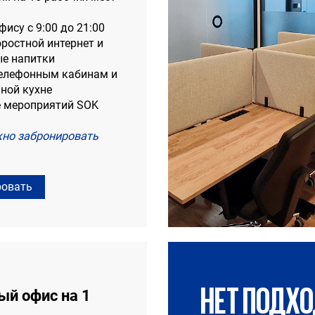
офису с 9:00 до 21:00
оростной интернет и
е напитки
 телефонным кабинам и
ной кухне
е мероприятий SOK
но забронировать
ровать
НЕТ ПОДХ
ый офис на 1