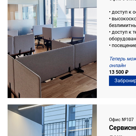
• доступ к 
• высокоск
безлимитны
• доступ к
оборудован
• посещени
Теперь мож
онлайн
13 500 ₽
Заброни
Офис №107
Сервисн