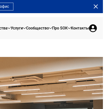
 офис
ства
Услуги
Сообщество
Про SOK
Контакты
X
О нас
Сервисные офисы
Сообщество SOK
Алатырь
Брендовая продукция
Офис на 1 день
Программа лояльности
Отзывы резидентов
Коворкинг
Сотрудникам
Новости SOK
Переговорные
Журнал SOK
Конференц-зал
Мероприятия SOK
Акции в SOK