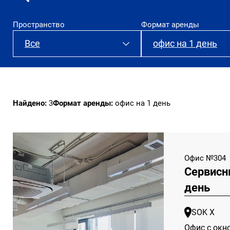
Пространство
Формат аренды
Все
офис на 1 день
SOK Алатырь
Все
SOK Х
офис на 1 день
Найдено:
3
Формат аренды:
офис на 1 день
долгосрочная 
Офис №304
Сервисн
день
SOK Х
Офис с окн